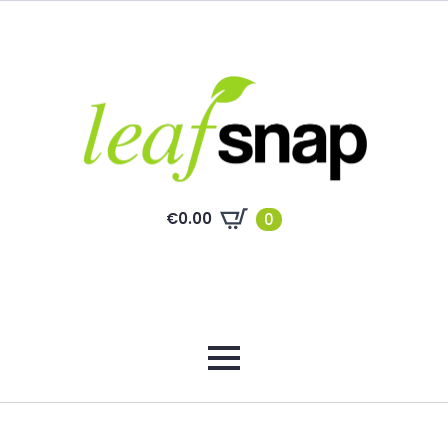
€
0.00
0