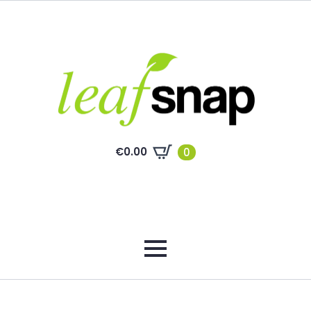
€
0.00
0