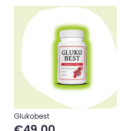
Glukobest
€
49.00