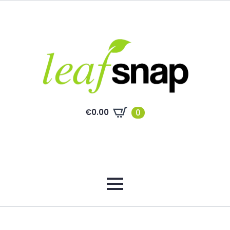
€
0.00
0