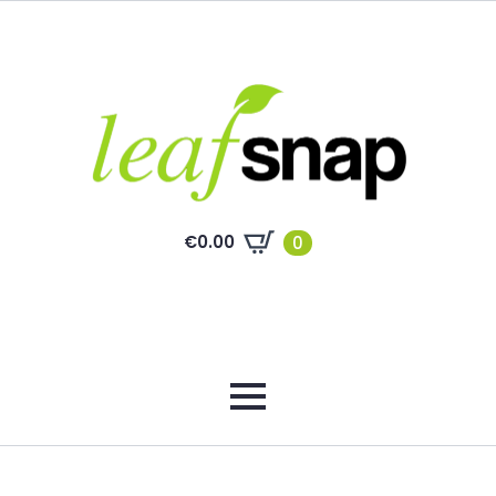
€
0.00
0