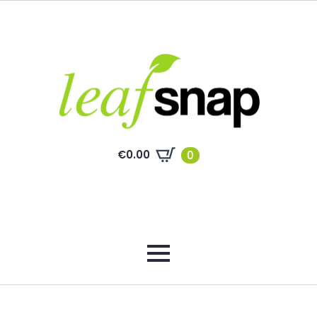
€
0.00
0