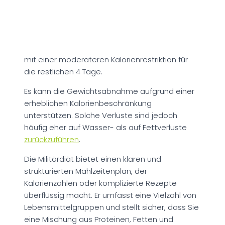
Die Militärdiät ist eine Form der restriktiven
intermittierenden Fastenkur, die eine kurzfristige
Gewichtsabnahme unterstützen kann. Sie
beinhaltet eine 3-tägige kalorienreduzierte Diät
mit einer moderateren Kalorienrestriktion für
die restlichen 4 Tage.
Es kann die Gewichtsabnahme aufgrund einer
erheblichen Kalorienbeschränkung
unterstützen. Solche Verluste sind jedoch
häufig eher auf Wasser- als auf Fettverluste
zurückzuführen
.
Die Militärdiät bietet einen klaren und
strukturierten Mahlzeitenplan, der
Kalorienzählen oder komplizierte Rezepte
überflüssig macht. Er umfasst eine Vielzahl von
Lebensmittelgruppen und stellt sicher, dass Sie
eine Mischung aus Proteinen, Fetten und