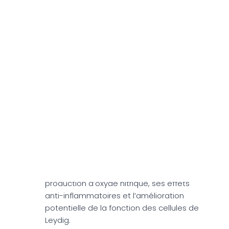
14 Aliments Qui
Boostent La
Testostérone
La Grenade
La grenade peut améliorer les niveaux de
testostérone
grâce à
ses propriétés
antioxydantes, son soutien à la
production d’oxyde nitrique, ses effets
anti-inflammatoires et l’amélioration
potentielle de la fonction des cellules de
Leydig.