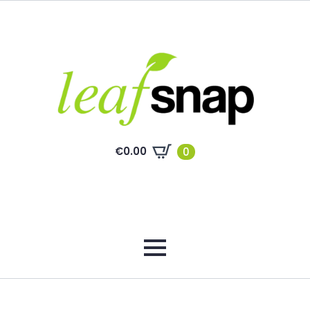
€
0.00
0