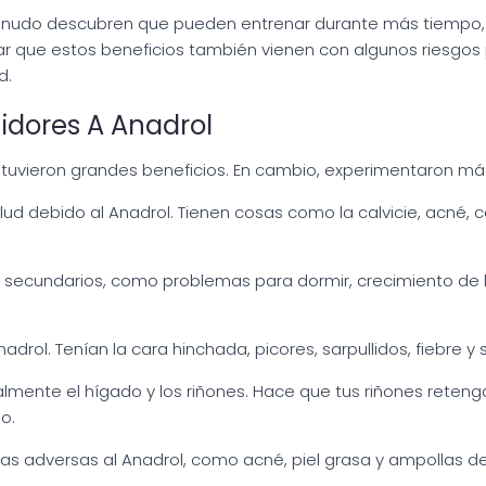
menudo descubren que pueden entrenar durante más tiempo,
r que estos beneficios también vienen con algunos riesgos p
d.
dores A Anadrol
obtuvieron grandes beneficios. En cambio, experimentaron m
ud debido al Anadrol. Tienen cosas como la calvicie, acné,
secundarios, como problemas para dormir, crecimiento de lo
drol. Tenían la cara hinchada, picores, sarpullidos, fiebre y
almente el hígado y los riñones. Hace que tus riñones reten
o.
s adversas al Anadrol, como acné, piel grasa y ampollas d