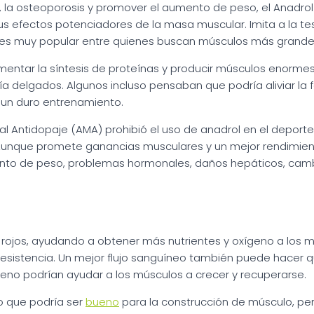
, la osteoporosis y promover el aumento de peso, el Anadro
 sus efectos potenciadores de la masa muscular. Imita a la 
ue es muy popular entre quienes buscan músculos más grande
umentar la síntesis de proteínas y producir músculos enorm
nía delgados. Algunos incluso pensaban que podría aliviar la 
un duro entrenamiento.
al Antidopaje (AMA) prohibió el uso de anadrol en el deport
. Aunque promete ganancias musculares y un mejor rendimien
ento de peso, problemas hormonales, daños hepáticos, camb
rojos, ayudando a obtener más nutrientes y oxígeno a los m
 resistencia. Un mejor flujo sanguíneo también puede hacer 
geno podrían ayudar a los músculos a crecer y recuperarse.
o que podría ser
bueno
para la construcción de músculo, pe