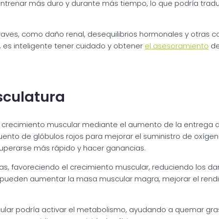
ntrenar más duro y durante más tiempo, lo que podría tradu
graves, como daño renal, desequilibrios hormonales y otra
o, es inteligente tener cuidado y obtener
el asesoramiento
de
culatura
crecimiento muscular mediante el aumento de la entrega de 
nto de glóbulos rojos para mejorar el suministro de oxígeno
uperarse más rápido y hacer ganancias.
nas, favoreciendo el crecimiento muscular, reduciendo los d
ar pueden aumentar la masa muscular magra, mejorar el rend
ar podría activar el metabolismo, ayudando a quemar grasa 