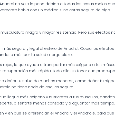
Anadrol no vale la pena debido a todas las cosas malas que h
tivamente habla con un médico si no estás seguro de algo.
 musculatura magra y mayor resistencia. Pero sus efectos n
n más segura y legal al esteroide Anadrol. Copia los efecto
ándose más por tu salud a largo plazo.
rojos, lo que ayuda a transportar más oxígeno a tus músculo
recuperación más rápida, todo ello sin tener que preocuparte
uede dañar tu salud de muchas maneras, como dañar tu hígad
drole no tiene nada de eso, es seguro.
a que llegue más oxígeno y nutrientes a tus músculos, dándo
alecerte, a sentirte menos cansado y a aguantar más tiempo.
n y en qué se diferencian el Anadrol y el Anadrole, para que