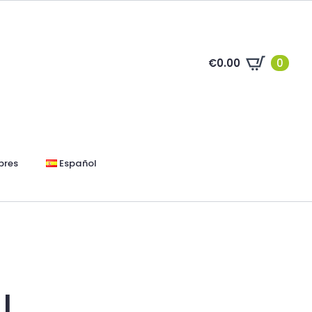
€
0.00
0
bres
Español
l