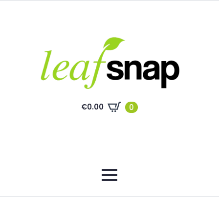
€
0.00
0