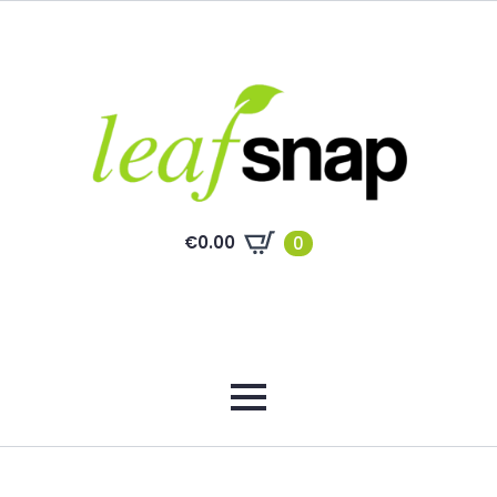
€
0.00
0