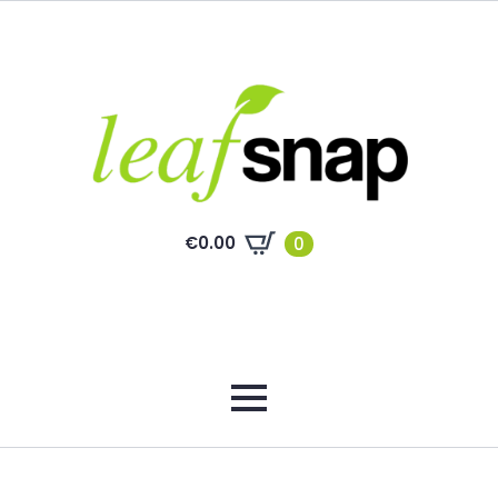
€
0.00
0