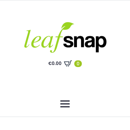
€
0.00
0