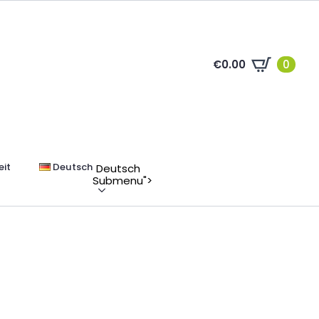
€
0.00
0
it
Deutsch
Deutsch
Submenu">