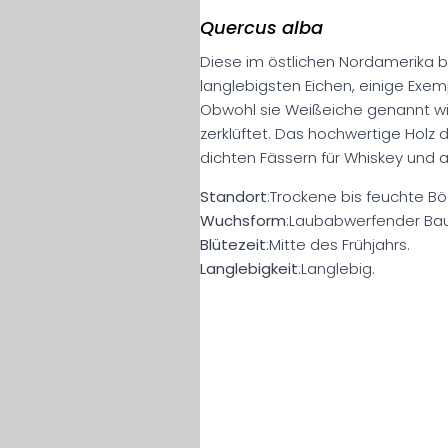
Quercus alba
Diese im östlichen Nordamerika b
langlebigsten Eichen, einige Exem
Obwohl sie Weißeiche genannt wird
zerklüftet. Das hochwertige Holz d
dichten Fässern für Whiskey und 
Standort
:Trockene bis feuchte Bö
Wuchsform
:Laubabwerfender Baum
Blütezeit
:Mitte des Frühjahrs.
Langlebigkeit
:Langlebig.