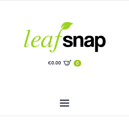
€
0.00
0