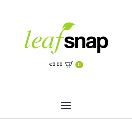
€
0.00
0