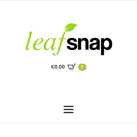
€
0.00
0