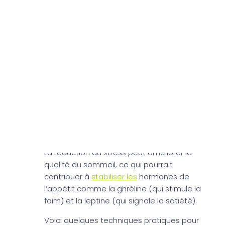
l’accumulation de graisse (en particulier
au niveau de l’abdomen). La réduction du
stress peut faire baisser le taux de
cortisol, ce qui contribue à prévenir la
prise de poids liée au stress.
Un stress excessif perturbe souvent les
habitudes de sommeil, entraînant une
mauvaise qualité du sommeil ou des
insomnies. Un mauvais sommeil peut
contribuer à
la prise de poids et à la
difficulté de perdre du poids.
La réduction du stress peut améliorer la
qualité du sommeil, ce qui pourrait
contribuer à
stabiliser les
hormones de
l’appétit comme la ghréline (qui stimule la
faim) et la leptine (qui signale la satiété).
Voici quelques techniques pratiques pour