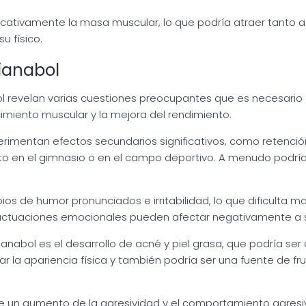
icativamente la masa muscular, lo que podría atraer tanto 
u físico.
Dianabol
bol revelan varias cuestiones preocupantes que es necesari
cimiento muscular y la mejora del rendimiento.
imentan efectos secundarios significativos, como retenció
nto en el gimnasio o en el campo deportivo. A menudo podría 
 de humor pronunciados e irritabilidad, lo que dificulta m
luctuaciones emocionales pueden afectar negativamente a s
abol es el desarrollo de acné y piel grasa, que podría ser a
r la apariencia física y también podría ser una fuente de 
 un aumento de la agresividad y el comportamiento agresi