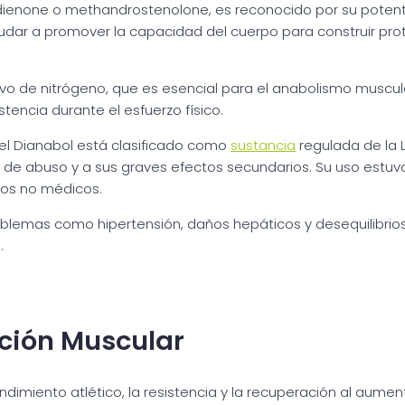
ienone o methandrostenolone, es reconocido por su poten
dar a promover la capacidad del cuerpo para construir prote
o de nitrógeno, que es esencial para el anabolismo muscula
tencia durante el esfuerzo físico.
el Dianabol está clasificado como
sustancia
regulada de la L
 de abuso y a sus graves efectos secundarios. Su uso estuv
sos no médicos.
blemas como hipertensión, daños hepáticos y desequilibrios 
.
ción Muscular
ndimiento atlético, la resistencia y la recuperación al aume