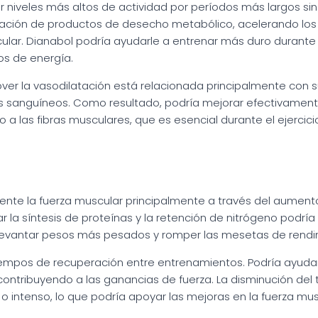
r niveles más altos de actividad por períodos más largos sin 
nación de productos de desecho metabólico, acelerando los
cular. Dianabol podría ayudarle a entrenar más duro durante
os de energía.
er la vasodilatación está relacionada principalmente con su
 sanguíneos. Como resultado, podría mejorar efectivamente 
a las fibras musculares, que es esencial durante el ejercicio
ente la fuerza muscular principalmente a través del aument
 la síntesis de proteínas y la retención de nitrógeno podrí
s levantar pesos más pesados y romper las mesetas de rendi
tiempos de recuperación entre entrenamientos. Podría ayudar
a, contribuyendo a las ganancias de fuerza. La disminución de
 intenso, lo que podría apoyar las mejoras en la fuerza mus