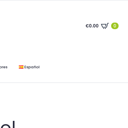
€
0.00
0
bres
Español
ol