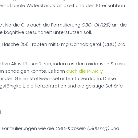
 emotionale Widerstandsfähigkeit und den Stressabbau
t Nordic Oils auch die Formulierung
CBG-Öl (12%)
an, die
 kognitive Gesundheit unterstützen soll.
ine Flasche 250 Tropfen mit 5 mg Cannabigerol (CBG) pro
ive Aktivität schützen, indem es den oxidativen Stress
len schädigen könnte. Es kann
auch die PPAR-γ-
unden Gehirnstoffwechsel unterstützen kann. Diese
gsfähigkeit, die Konzentration und die geistige Schärfe
n
il Formulierungen wie die
CBD-Kapseln (1800 mg)
und