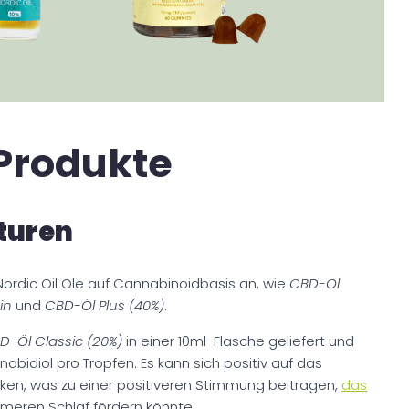
 Produkte
turen
 Nordic Oil Öle auf Cannabinoidbasis an, wie
CBD-Öl
min
und
CBD-Öl Plus (40%)
.
D-Öl Classic (20%)
in einer 10ml-Flasche geliefert und
bidiol pro Tropfen. Es kann sich positiv auf das
en, was zu einer positiveren Stimmung beitragen,
das
meren Schlaf fördern könnte.