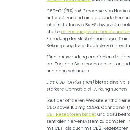
CBD-Öl (15%) mit Curcumin
von Nordic 
unterstützen und eine gesunde Immunre
Inhaltsstoffen wie Bio-Schwarzkümmelö
starke
entzündungshemmende und anti
Ermüdung der Muskeln nach dem Traini
Bekämpfung freier Radikale zu unterstü
Für die Anwendung empfehlen die Hers
pro Tag, den Sie einnehmen sollten, i
und dann schlucken.
Das CBD-Öl Plus (40%)
bietet eine Voll
stärkere Cannabidiol-Wirkung suchen.
Laut der offiziellen Website enthält e
CBG sowie 160 mg CBDa. Cannabinol (
CB1-Rezeptoren bindet
und dazu beiträ
zentralen Nervensystem zu dämpfen. I
mit CB1- als auch mit CB2-Rezeptoren 