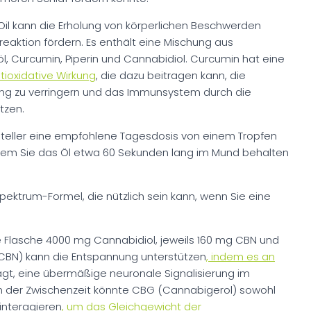
Oil kann die Erholung von körperlichen Beschwerden
aktion fördern. Es enthält eine Mischung aus
l, Curcumin, Piperin und Cannabidiol. Curcumin hat eine
oxidative Wirkung
, die dazu beitragen kann, die
ng zu verringern und das Immunsystem durch die
tzen.
teller eine empfohlene Tagesdosis von einem Tropfen
ndem Sie das Öl etwa 60 Sekunden lang im Mund behalten
spektrum-Formel, die nützlich sein kann, wenn Sie eine
ine Flasche 4000 mg Cannabidiol, jeweils 160 mg CBN und
CBN) kann die Entspannung unterstützen
, indem es an
gt, eine übermäßige neuronale Signalisierung im
n der Zwischenzeit könnte CBG (Cannabigerol) sowohl
interagieren
, um das Gleichgewicht der