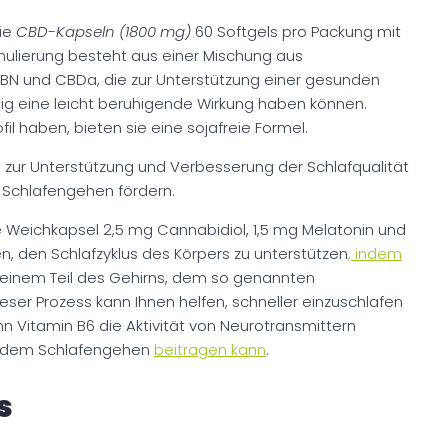
die
CBD-Kapseln (1800 mg)
60 Softgels pro Packung mit
mulierung besteht aus einer Mischung aus
BN und CBDa, die zur Unterstützung einer gesunden
tig eine leicht beruhigende Wirkung haben können.
l haben, bieten sie eine sojafreie Formel.
 zur Unterstützung und Verbesserung der Schlafqualität
 Schlafengehen fördern.
ne Weichkapsel 2,5 mg Cannabidiol, 1,5 mg Melatonin und
en, den Schlafzyklus des Körpers zu unterstützen
, indem
 einem Teil des Gehirns, dem so genannten
ieser Prozess kann Ihnen helfen, schneller einzuschlafen
nn Vitamin B6 die Aktivität von Neurotransmittern
 dem Schlafengehen
beitragen kann
.
s