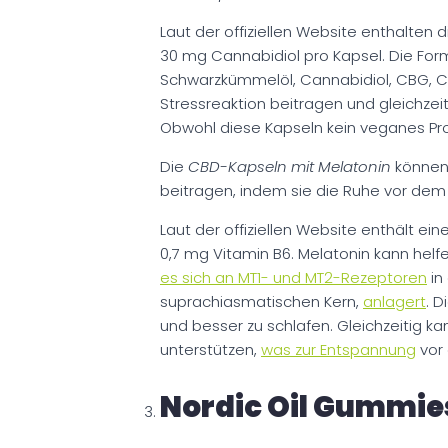
Laut der offiziellen Website enthalten 
30 mg Cannabidiol pro Kapsel. Die For
Schwarzkümmelöl, Cannabidiol, CBG, C
Stressreaktion beitragen und gleichzei
Obwohl diese Kapseln kein veganes Profi
Die
CBD-Kapseln mit Melatonin
können
beitragen, indem sie die Ruhe vor dem
Laut der offiziellen Website enthält ei
0,7 mg Vitamin B6. Melatonin kann helf
es sich an MT1- und MT2-Rezeptoren
in
suprachiasmatischen Kern,
anlagert
. D
und besser zu schlafen. Gleichzeitig ka
unterstützen,
was zur Entspannung
vor
Nordic Oil Gummie