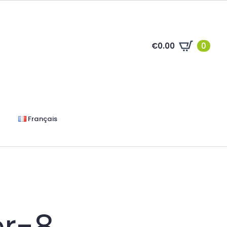
€
0.00
0
Français
r-8