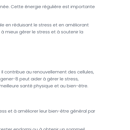
urnée. Cette énergie régulière est importante
e en réduisant le stress et en améliorant
 à mieux gérer le stress et à soutenir la
 Il contribue au renouvellement des cellules,
ener-8 peut aider à gérer le stress,
e meilleure santé physique et au bien-être.
ess et à améliorer leur bien-être général par
 rester endormi ou à obtenir un sommeil