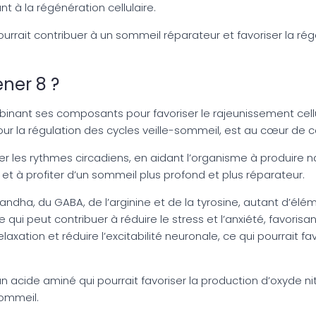
t à la régénération cellulaire.
urrait contribuer à un sommeil réparateur et favoriser la ré
ner 8 ?
inant ses composants pour favoriser le rajeunissement cellul
r la régulation des cycles veille-sommeil, est au cœur de c
ser les rythmes circadiens, en aidant l’organisme à produire
t à profiter d’un sommeil plus profond et plus réparateur.
ha, du GABA, de l’arginine et de la tyrosine, autant d’éléme
 peut contribuer à réduire le stress et l’anxiété, favorisan
xation et réduire l’excitabilité neuronale, ce qui pourrait fav
n acide aminé qui pourrait favoriser la production d’oxyde nit
sommeil.