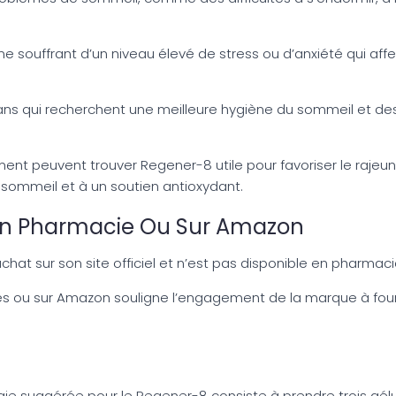
ne souffrant d’un niveau élevé de stress ou d’anxiété qui a
18 ans qui recherchent une meilleure hygiène du sommeil et d
ent peuvent trouver Regener-8 utile pour favoriser le rajeunis
r sommeil et à un soutien antioxydant.
8 En Pharmacie Ou Sur Amazon
chat sur son site officiel et n’est pas disponible en pharmac
 ou sur Amazon souligne l’engagement de la marque à fourni
logie suggérée pour le Regener-8 consiste à prendre trois gé