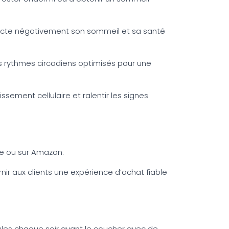
ffecte négativement son sommeil et sa santé
es rythmes circadiens optimisés pour une
sement cellulaire et ralentir les signes
ie ou sur Amazon.
r aux clients une expérience d’achat fiable
lules chaque soir avant le coucher avec de