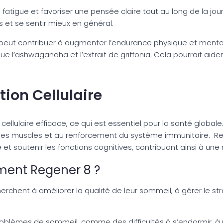
 fatigue et favoriser une pensée claire tout au long de la jo
 et se sentir mieux en général.
 peut contribuer à augmenter l’endurance physique et mental
e l’ashwagandha et l’extrait de griffonia. Cela pourrait aider
ion Cellulaire
llulaire efficace, ce qui est essentiel pour la santé globale.
 des muscles et au renforcement du système immunitaire. Reg
gue et soutenir les fonctions cognitives, contribuant ainsi à un
ment Regener 8 ?
chent à améliorer la qualité de leur sommeil, à gérer le str
problèmes de sommeil, comme des difficultés à s’endormir, à