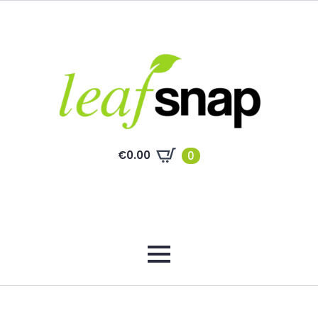
€
0.00
0