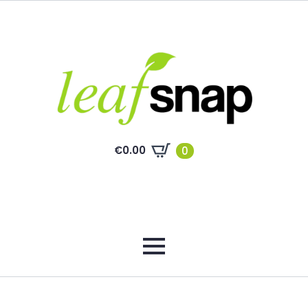
€
0.00
0