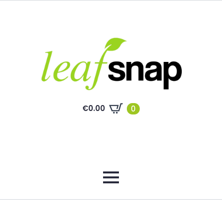
€
0.00
0