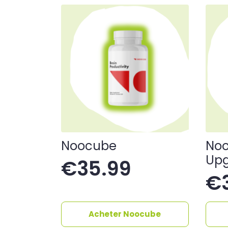
Noocube
Noo
Up
€
35.99
€
Acheter Noocube